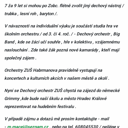
7 ža 9 let si mohou po Zobc. flétně zvolit jiný dechový nástroj /
trubka , lesní roh , baryton /.
V návaznosti na individuální výuku je součástí studia hra ve
školním orchestru / od 3. či 4. roč. / - Dechový orchestr , Big
Band , kde se žáci učí souhře , hře v kolektivu , vzájemnému
naslouchání . Zde také žák pozná nové kamarády , kteří mají
společný zájem .
Orchestry ZUŠ Habrmanova pravidelně vystupují na
koncertech a kulturních akcích v našem městě a okolí .
Nyní se Dechový orchestr ZUŠ chystá na zájezd do německé
Grimmy ,kde bude naší školu a město Hradec Králové
reprezentovat na hudebním festivalu .
V případě zájmu a dotazů mě prosím kontaktujte - mail
-
m.macej@seznam.cz
, nebo na tel. 608045530 / nejlépe v