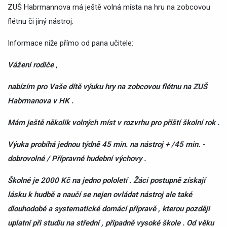
ZUŠ Habrmannova má ještě volná místa na hru na zobcovou
flétnu či jiný nástroj.
Informace níže přímo od pana učitele:
Vážení rodiče ,
nabízím pro Vaše dítě výuku hry na zobcovou flétnu na ZUŠ
Habrmanova v HK .
Mám ještě několik volných míst v rozvrhu pro příští školní rok .
Výuka probíhá jednou týdně 45 min. na nástroj + /45 min. -
dobrovolné / Přípravné hudební výchovy .
Školné je 2000 Kč na jedno pololetí . Žáci postupně získají
lásku k hudbě a naučí se nejen ovládat nástroj ale také
dlouhodobé a systematické domácí přípravě , kterou později
uplatní při studiu na střední , případně vysoké škole . Od věku