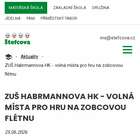
MATEŘSKÁ ŠKOLA
ZÁKLADNÍ ŠKOLA
DRUŽINA
JÍDELNA
PAM
PŘÍMĚSTSKÝ TÁBOR
ms@stefcova.cz
-
Aktuality
-
ZUŠ Habrmannova HK - volná místa pro hru na zobcovou
flétnu
ZUŠ HABRMANNOVA HK - VOLNÁ
MÍSTA PRO HRU NA ZOBCOVOU
FLÉTNU
25.06.2026