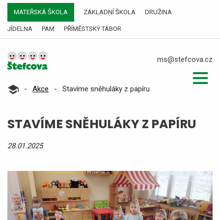
MATEŘSKÁ ŠKOLA
ZÁKLADNÍ ŠKOLA
DRUŽINA
JÍDELNA
PAM
PŘÍMĚSTSKÝ TÁBOR
ms@stefcova.cz
-
Akce
-
Stavíme sněhuláky z papíru
STAVÍME SNĚHULÁKY Z PAPÍRU
28.01.2025