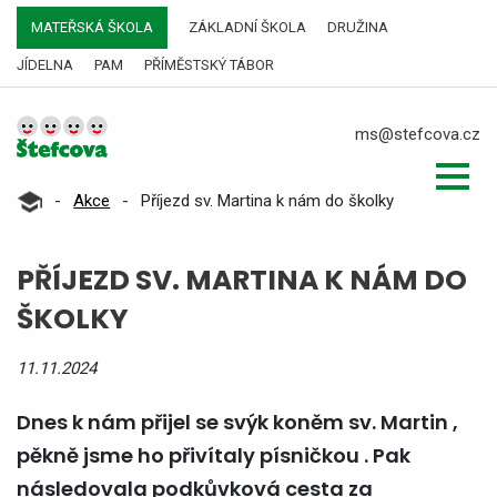
MATEŘSKÁ ŠKOLA
ZÁKLADNÍ ŠKOLA
DRUŽINA
JÍDELNA
PAM
PŘÍMĚSTSKÝ TÁBOR
ms@stefcova.cz
-
Akce
-
Příjezd sv. Martina k nám do školky
PŘÍJEZD SV. MARTINA K NÁM DO
ŠKOLKY
11.11.2024
Dnes k nám přijel se svýk koněm sv. Martin ,
pěkně jsme ho přivítaly písničkou . Pak
následovala podkůvková cesta za