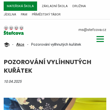
MATEŘSKÁ ŠKOLA
ZÁKLADNÍ ŠKOLA
DRUŽINA
JÍDELNA
PAM
PŘÍMĚSTSKÝ TÁBOR
ms@stefcova.cz
-
Akce
-
Pozorování vylíhnutých kuřátek
POZOROVÁNÍ VYLÍHNUTÝCH
KUŘÁTEK
10.04.2025