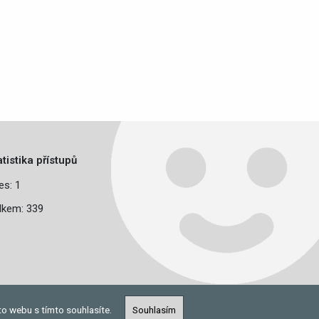
atistika přístupů
es: 1
lkem: 339
to webu s tímto souhlasíte.
Souhlasím