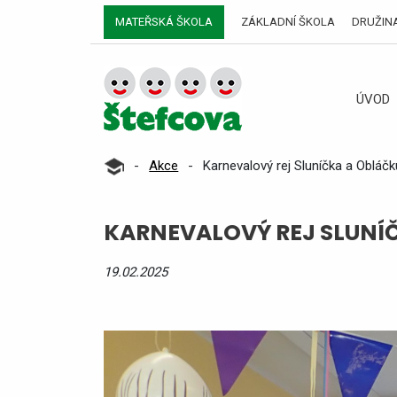
MATEŘSKÁ ŠKOLA
ZÁKLADNÍ ŠKOLA
DRUŽIN
ÚVOD
-
Akce
-
Karnevalový rej Sluníčka a Obláčk
KARNEVALOVÝ REJ SLUNÍ
19.02.2025