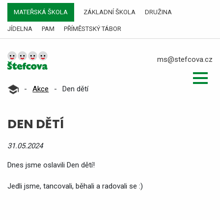
MATEŘSKÁ ŠKOLA
ZÁKLADNÍ ŠKOLA
DRUŽINA
JÍDELNA
PAM
PŘÍMĚSTSKÝ TÁBOR
ms@stefcova.cz
-
Akce
-
Den dětí
DEN DĚTÍ
31.05.2024
Dnes jsme oslavili Den dětí!
Jedli jsme, tancovali, běhali a radovali se :)