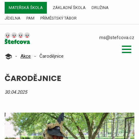
MATEŘSKÁ ŠKOLA
ZÁKLADNÍ ŠKOLA
DRUŽINA
JÍDELNA
PAM
PŘÍMĚSTSKÝ TÁBOR
ms@stefcova.cz
-
Akce
-
Čarodějnice
ČARODĚJNICE
30.04.2025