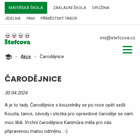
MATEŘSKÁ ŠKOLA
ZÁKLADNÍ ŠKOLA
DRUŽINA
JÍDELNA
PAM
PŘÍMĚSTSKÝ TÁBOR
ms@stefcova.cz
-
Akce
-
Čarodějnice
ČARODĚJNICE
30.04.2024
A je to tady. Čarodějnice s kouzelníky se po roce opět sešli.
Kouzla, tance, závody i stezka pro opravdové čaroděje se nám
moc líbili. Vrchní čarodějnice Kanimůra měla pro nás
připravenou malou odměnu. :-)