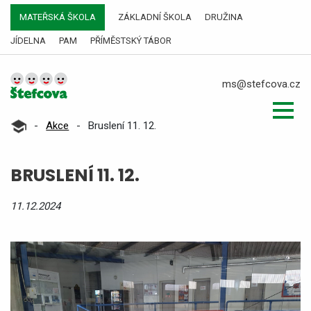
MATEŘSKÁ ŠKOLA
ZÁKLADNÍ ŠKOLA
DRUŽINA
JÍDELNA
PAM
PŘÍMĚSTSKÝ TÁBOR
ms@stefcova.cz
-
Akce
-
Bruslení 11. 12.
BRUSLENÍ 11. 12.
11.12.2024