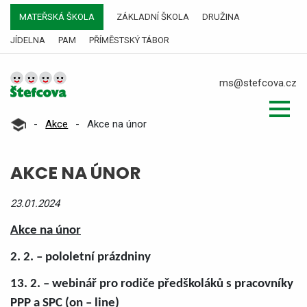
MATEŘSKÁ ŠKOLA
ZÁKLADNÍ ŠKOLA
DRUŽINA
JÍDELNA
PAM
PŘÍMĚSTSKÝ TÁBOR
ms@stefcova.cz
-
Akce
-
Akce na únor
AKCE NA ÚNOR
23.01.2024
Akce na únor
2. 2. – pololetní prázdniny
13. 2. – webinář pro rodiče předškoláků s pracovníky
PPP a SPC (on – line)